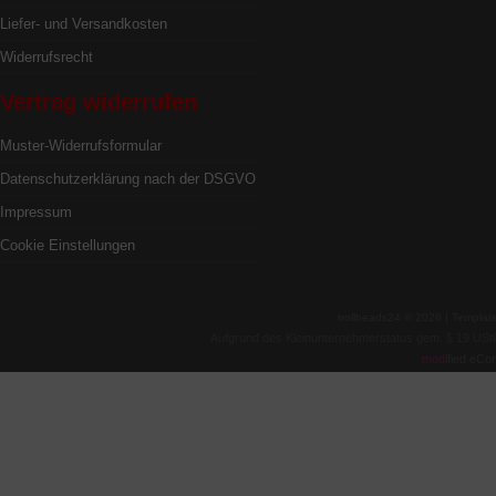
Liefer- und Versandkosten
Widerrufsrecht
Vertrag widerrufen
Muster-Widerrufsformular
Datenschutzerklärung nach der DSGVO
Impressum
Cookie Einstellungen
trollbeads24 © 2026 | Templa
Aufgrund des Kleinunternehmerstatus gem. § 19 USt
mod
ified eC