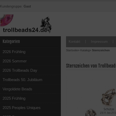
Kundengruppe:
Gast
Kategorien
Kontakt
Impressum
Startseite
»
Katalog
»
Sternzeichen
2026 Frühling
2026 Sommer
Sternzeichen von Trollbead
2026 Trollbeads Day
Trollbeads 50. Jubiläum
Vergoldete Beads
2025 Frühling
2025 Peoples Uniques