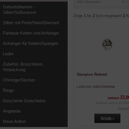
Geburtsblumen -
Silber/Süßwasser
Zeige
1
bis
2
(von insgesamt
2
Ar
Silber mit Perle/Stein/Diamant
Fantasie Ketten und Anhänger
Anhänger für Ketten/Spangen
Leder
Zubehör, Broschüren,
Verpackung
Skorpion Retired
Ohrringe/Stecker
Lieferzeit:
sofort lieferbar
Ringe
33,0
Sonderpreis
Geschenk-Gutscheine
Endpreis nach § 19 UStG
Versand
Angebote
Neue Artikel