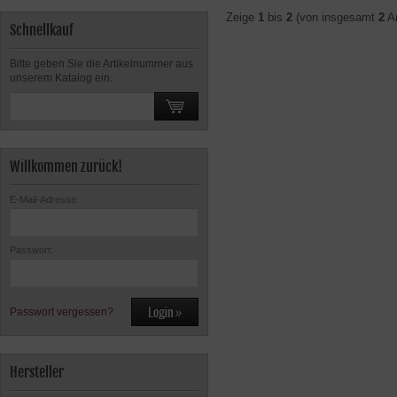
Zeige
1
bis
2
(von insgesamt
2
Ar
Schnellkauf
Bitte geben Sie die Artikelnummer aus
unserem Katalog ein.
Willkommen zurück!
E-Mail-Adresse:
Passwort:
Passwort vergessen?
Hersteller