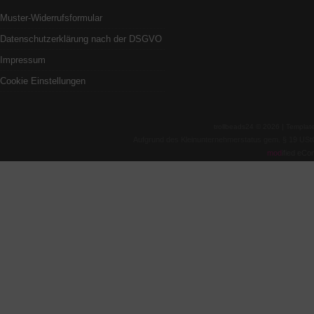
Muster-Widerrufsformular
Datenschutzerklärung nach der DSGVO
Impressum
Cookie Einstellungen
trollbeads24 © 2026 | Templa
Aufgrund des Kleinunternehmerstatus gem. § 19 USt
mod
ified eC