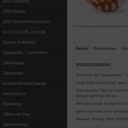
2025 Sommer
2025 Herbst
2025 Winter/Weihnachten
Für eine größere Ansicht klicken Sie auf das 
Echt Gold 18k und 14k
Spacer Kollektion
Details
Rezensionen
Ku
Glasbeads - Farbwelten
Silberbeads
PRODUKTBESCHREIBUNG
Startersets
Rhythmus der Gelassenheit - L
Finde Ruhe und Klarheit, wenn 
Armband/Kette/Spange
Bitte beachte: Dies ist eine limi
Verschlüsse
Mengen gefertigt werden.
Edelsteine
Alle Glas-
Beads
werden von Han
daher sind keine zwei
Glasbea
Silber mit Glas
Material: Sterling Silber (925/er
Sternzeichen