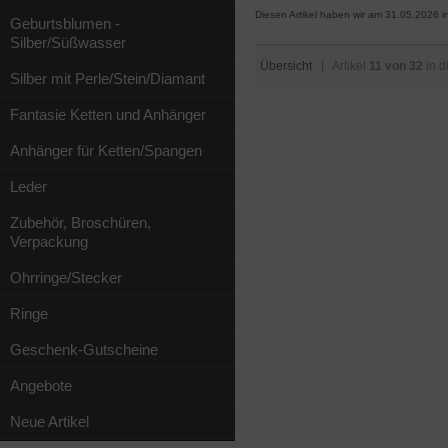
Diesen Artikel haben wir am 31.05.2026
Geburtsblumen -
Silber/Süßwasser
Übersicht
| Artikel
11 von 32
in d
Silber mit Perle/Stein/Diamant
Fantasie Ketten und Anhänger
Anhänger für Ketten/Spangen
Leder
Zubehör, Broschüren,
Verpackung
Ohrringe/Stecker
Ringe
Geschenk-Gutscheine
Angebote
Neue Artikel