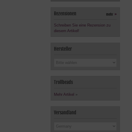
Rezensionen
mehr
»
Schreiben Sie eine Rezension zu
diesem Artikel!
Hersteller
Trollbeads
Mehr Artikel
»
Versandland