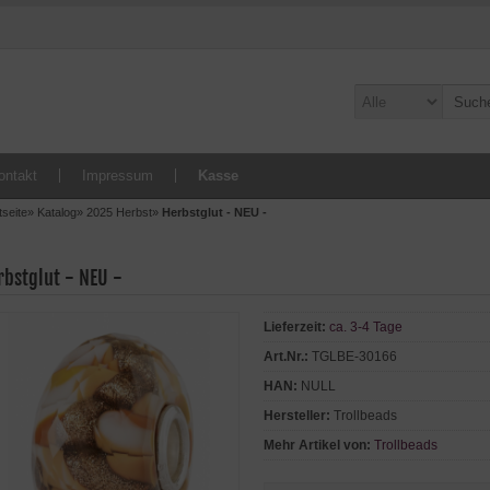
ontakt
Impressum
Kasse
tseite
»
Katalog
»
2025 Herbst
»
Herbstglut - NEU -
rbstglut - NEU -
Lieferzeit:
ca. 3-4 Tage
Art.Nr.:
TGLBE-30166
HAN:
NULL
Hersteller:
Trollbeads
Mehr Artikel von:
Trollbeads