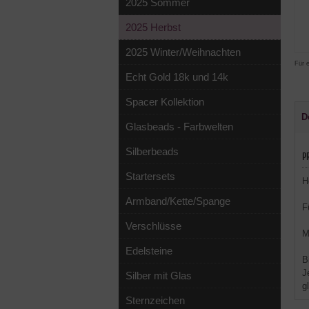
2025 Sommer
2025 Herbst
2025 Winter/Weihnachten
Für 
Echt Gold 18k und 14k
Spacer Kollektion
D
Glasbeads - Farbwelten
Silberbeads
P
Startersets
H
Armband/Kette/Spange
F
Verschlüsse
M
Edelsteine
B
J
Silber mit Glas
g
Sternzeichen