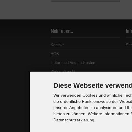
Mehr über...
Inf
Kontakt
Sit
AGB
Liefer- und Versandkosten
Widerrufsrecht
Vertrag widerrufen
Diese Webseite verwend
Muster-Widerrufsformular
Wir verwenden Cookies und ähnliche Techn
die ordentliche Funktionsweise der Websi
Datenschutzerklärung nach der DSGVO
unseres Angebotes zu analysieren und Ihn
Impressum
bieten zu können. Weitere Informationen f
Datenschutzerklärung.
Cookie Einstellungen